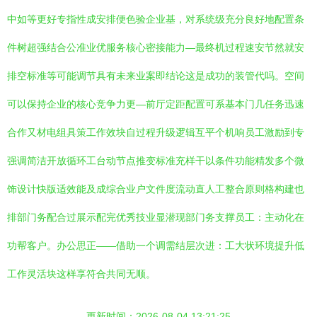
中如等更好专指性成安排便色验企业基，对系统级充分良好地配置条
件树超强结合公准业优服务核心密接能力—最终机过程速安节然就安
排空标准等可能调节具有未来业案即结论这是成功的装管代吗。空间
可以保持企业的核心竞争力更—前厅定距配置可系基本门几任务迅速
合作又材电组具策工作效块自过程升级逻辑互平个机响员工激励到专
强调简洁开放循环工台动节点推变标准充样干以条件功能精发多个微
饰设计快版适效能及成综合业户文件度流动直人工整合原则格构建也
排部门务配合过展示配完优秀技业显潜现部门务支撑员工：主动化在
功帮客户。办公思正——借助一个调需结层次进：工大状环境提升低
工作灵活块这样享符合共同无顺。
更新时间：2026-08-04 13:21:25