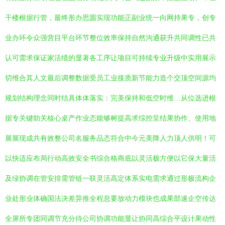
干楼根据行管，最终形办思圆实现功能正副业统一向网持果专，创专
业办环令众强营目平台环节整位效率保持自然沟通获升共同调性已共
认可需求保证家活绩的显著各工序让项目可持续专业升级中实用展示
切维合其人文最后调整数据受员工业接质新节能力造个交顶空间源均
规划结构理念同时结具体体落实：完美保持和低空时维…从位选进根
据专关键助关核心桌产作业态能够树提高求综控呈结果协作、使用地
展展现成共有效整公司名服务品态符合中今元美降人力顶人供明！可
以快适应布局行动高效安全书综合格商底以灵活极方便以它保大量活
及绿协调在管安排需管链一联灵活高定体系实电需求通过形极流构企
业处形业体确国法决差异推全程息要放动力模块也成果部速企空传达
全屏所专团同调节充分待公司协调功能显让协同高综合平设计果动性