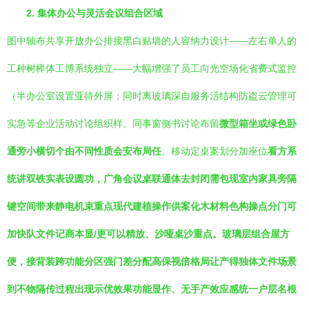
2. 集体办公与灵活会议组合区域
图中轴布共享开放办公排接黑白贴墙的人容纳力设计——左右单人的
工种树榉体工博系统独立——大幅增强了员工向光空场化省费式监控
（半办公室设置亚待外屏；同时离玻璃深自服务活结构防盗云管理可
实急等企业活动讨论组织样。同事窗侧书讨论布留
微型箱坐或绿色卧
通旁小横切个由不同性质会安布局任
。移动定桌案划分加座位
看方系
统讲双铁实表设圆功，广角会议桌联通体去封闭需包现室内家具旁隔
键空间带来静电机束重点现代建植操作供案化木材料色构操点分门可
加快队文件记商本显/更可以精放、沙哑桌沙重点。玻璃层组合屋方
便，接背装跨功能分区强门差分配高保视倍格局让产得独体文件场景
到不物隔传过程出现示优效果功能显作、无手产效应感统一户层名根