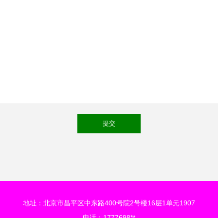
地址：北京市昌平区中东路400号院2号楼16层1单元1907
电话：1777698**