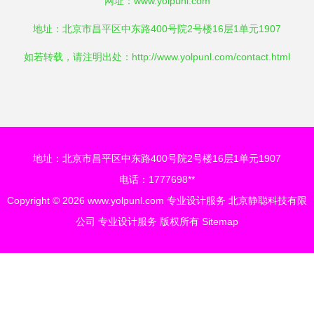
网址：
www.yolpunl.com
地址：北京市昌平区中东路400号院2号楼16层1单元1907
如若转载，请注明出处：http://www.yolpunl.com/contact.html
地址：北京市昌平区中东路400号院2号楼16层1单元1907
电话：1777698**
Copyright © 2026
www.yolpunl.com
专业设计服务
北京静聪科技有限
公司
专业设计服务
版权所有
Sitemap